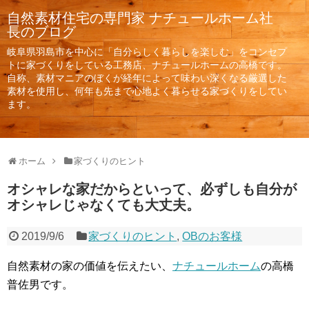
自然素材住宅の専門家 ナチュールホーム社
長のブログ
岐阜県羽島市を中心に「自分らしく暮らしを楽しむ」をコンセプ
トに家づくりをしている工務店、ナチュールホームの高橋です。
ホーム
家づくりのヒント
オシャレな家だからといって、必ずしも自分が
オシャレじゃなくても大丈夫。
2019/9/6
家づくりのヒント
,
OBのお客様
自然素材の家の価値を伝えたい、
ナチュールホーム
の高橋
普佐男です。