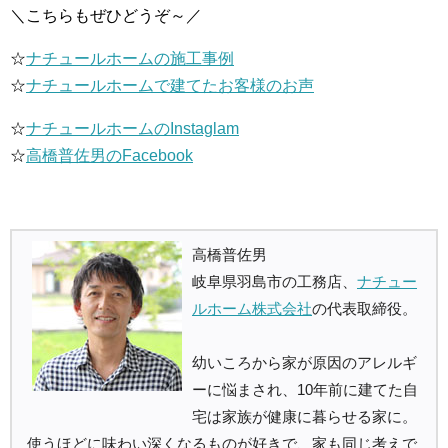
＼こちらもぜひどうぞ～／
☆
ナチュールホームの施工事例
☆
ナチュールホームで建てたお客様のお声
☆
ナチュールホームのInstaglam
☆
高橋普佐男のFacebook
高橋普佐男
岐阜県羽島市の工務店、
ナチュー
ルホーム株式会社
の代表取締役。
幼いころから家が原因のアレルギ
ーに悩まされ、10年前に建てた自
宅は家族が健康に暮らせる家に。
使うほどに味わい深くなるものが好きで、家も同じ考えで